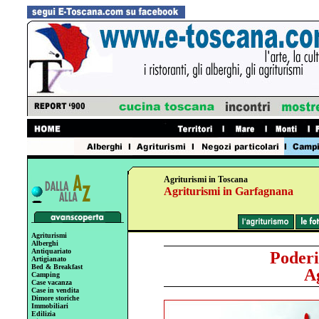
Agriturismi in Toscana
Agriturismi in Garfagnana
Agriturismi
Alberghi
Antiquariato
Poder
Artigianato
Bed & Breakfast
A
Camping
Case vacanza
Case in vendita
Dimore storiche
Immobiliari
Edilizia