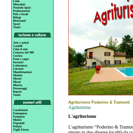
Link
Mercatini
Prodotti tipici
Professionisti
Pub e locali
Rifugi
Ristoranti
Sport
Teatri
Arte e artisti
Castelli
Città d'arte
Cronaca del 900
Cucina
Feste e sagre
Incontri
Letteratura
Librerie
Manifestazioni
Menhir
Mostre
Musei
Musica
Personaggi
Report
Teatri
Agriturismo Poderino & Tramonti
Agriturismo
Carabinieri
Emergenza
L'agriturismo
Farmacie
Medici
Ospedali
L'agriturismo “Poderino & Tramonti
Polizia
Vigili Fuoco
situato in due diverse località da 