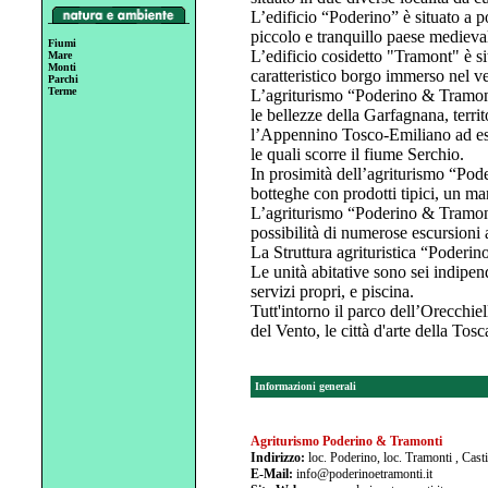
L’edificio “Poderino” è situato a 
piccolo e tranquillo paese medieva
Fiumi
L’edificio cosidetto "Tramont" è s
Mare
Monti
caratteristico borgo immerso nel v
Parchi
Terme
L’agriturismo “Poderino & Tramont
le bellezze della Garfagnana, territ
l’Appennino Tosco-Emiliano ad est
le quali scorre il fiume Serchio.
In prosimità dell’agriturismo “Poder
botteghe con prodotti tipici, un m
L’agriturismo “Poderino & Tramonti”
possibilità di numerose escursioni 
La Struttura agrituristica “Poderin
Le unità abitative sono sei indipend
servizi propri, e piscina.
Tutt'intorno il parco dell’Orecchie
del Vento, le città d'arte della Tos
Informazioni generali
Agriturismo Poderino & Tramonti
Indirizzo:
loc. Poderino, loc. Tramonti , Cast
E-Mail:
info@poderinoetramonti.it