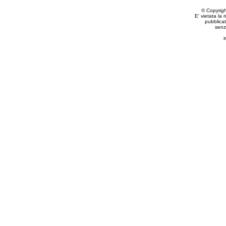
© Copyrig
E' vietata la 
pubblicat
senz
i