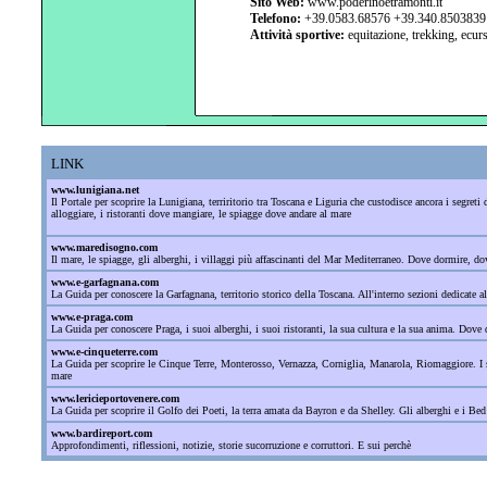
Sito Web:
www.
poderinoetramonti.it
Telefono:
+39.0583.68576 +39.340.8503839
Attività sportive:
equitazione, trekking, ecur
LINK
www.lunigiana.net
Il Portale per scoprire la Lunigiana, terriritorio tra Toscana e Liguria che custodisce ancora i segre
alloggiare, i ristoranti dove mangiare, le spiagge dove andare al mare
www.maredisogno.com
Il mare, le spiagge, gli alberghi, i villaggi più affascinanti del Mar Mediterraneo. Dove dormire, 
www.e-garfagnana.com
La Guida per conoscere la Garfagnana, territorio storico della Toscana. All'interno sezioni dedicate al
www.e-praga.com
La Guida per conoscere Praga, i suoi alberghi, i suoi ristoranti, la sua cultura e la sua anima. Dove d
www.e-cinqueterre.com
La Guida per scoprire le Cinque Terre, Monterosso, Vernazza, Corniglia, Manarola, Riomaggiore. I sant
mare
www.lericieportovenere.com
La Guida per scoprire il Golfo dei Poeti, la terra amata da Bayron e da Shelley. Gli alberghi e i Bed
www.bardireport.com
Approfondimenti, riflessioni, notizie, storie sucorruzione e corruttori. E sui perchè