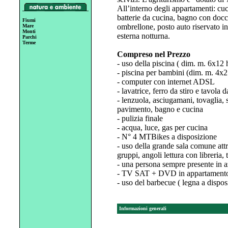
All’interno degli appartamenti: cuci
batterie da cucina, bagno con docci
Fiumi
ombrellone, posto auto riservato i
Mare
Monti
esterna notturna.
Parchi
Terme
Compreso nel Prezzo
- uso della piscina ( dim. m. 6x12
- piscina per bambini (dim. m. 4x2
- computer con internet ADSL
- lavatrice, ferro da stiro e tavola 
- lenzuola, asciugamani, tovaglia, 
pavimento, bagno e cucina
- pulizia finale
- acqua, luce, gas per cucina
- N° 4 MTBikes a disposizione
- uso della grande sala comune att
gruppi, angoli lettura con libreria, 
- una persona sempre presente in az
- TV SAT + DVD in appartament
- uso del barbecue ( legna a dispos
Informazioni generali