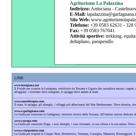
Agriturismo La Palazzina
Indirizzo:
Antisciana - Castelnuo
E-Mail:
lapalazzina@garfagnana.i
Sito Web:
www.agriturismolapala
Telefono:
+39 0583
62631 - 328
Fax:
+39 0583 767041
Attività sportive:
trekking, equita
deltaplano, parapendìo
LINK
www.lunigiana.net
Il Portale per scoprire la Lunigiana, terriritorio tra Toscana e Liguria che custodisce ancora i segre
alloggiare, i ristoranti dove mangiare, le spiagge dove andare al mare
www.maredisogno.com
Il mare, le spiagge, gli alberghi, i villaggi più affascinanti del Mar Mediterraneo. Dove dormire, 
www.e-garfagnana.com
La Guida per conoscere la Garfagnana, territorio storico della Toscana. All'interno sezioni dedicate al
www.e-praga.com
La Guida per conoscere Praga, i suoi alberghi, i suoi ristoranti, la sua cultura e la sua anima. Dove d
www.e-cinqueterre.com
La Guida per scoprire le Cinque Terre, Monterosso, Vernazza, Corniglia, Manarola, Riomaggiore. I sant