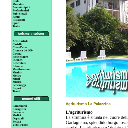
Link
Mercatini
Prodotti tipici
Professionisti
Pub e locali
Rifugi
Ristoranti
Sport
Teatri
Arte e artisti
Castelli
Città d'arte
Cronaca del 900
Cucina
Feste e sagre
Incontri
Letteratura
Librerie
Manifestazioni
Menhir
Mostre
Musei
Musica
Personaggi
Report
Teatri
Agriturismo La Palazzina
Carabinieri
Emergenza
L'agriturismo
Farmacie
Medici
La struttura è situata nel cuore d
Ospedali
Polizia
Garfagnana, splendido borgo toscan
Vigili Fuoco
servizi. L'agriturismo è ' dotato di