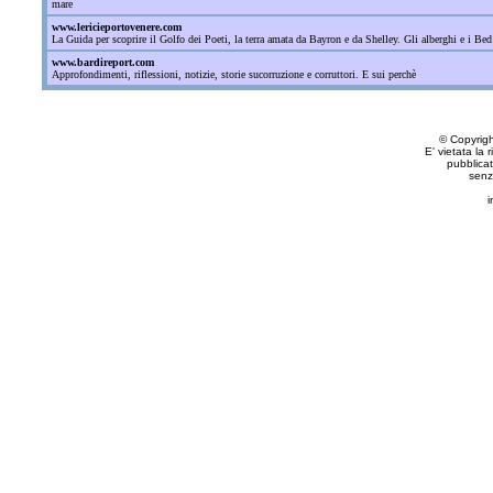
mare
www.lericieportovenere.com
La Guida per scoprire il Golfo dei Poeti, la terra amata da Bayron e da Shelley. Gli alberghi e i Bed
www.bardireport.com
Approfondimenti, riflessioni, notizie, storie sucorruzione e corruttori. E sui perchè
© Copyrig
E' vietata la 
pubblicat
senz
i