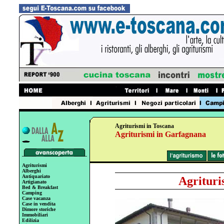
Agriturismi in Toscana
Agriturismi in Garfagnana
Agriturismi
Alberghi
Antiquariato
Agrituri
Artigianato
Bed & Breakfast
Camping
Case vacanza
Case in vendita
Dimore storiche
Immobiliari
Edilizia